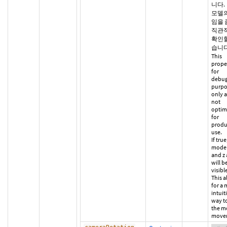
니다.
모델의
임을 
직관
확인할
습니다
This
proper
for
debug
purpo
only a
not
optim
for
produ
use.
If true
model'
and z 
will b
visibl
This a
for a
intuit
way t
the m
move