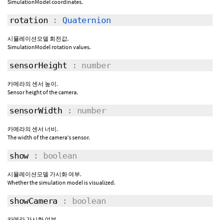
SimulationModel coordinates.
rotation
:
Quaternion
시뮬레이션모델 회전값.
SimulationModel rotation values.
sensorHeight
: number
카메라의 센서 높이.
Sensor height of the camera.
sensorWidth
: number
카메라의 센서 너비.
The width of the camera's sensor.
show
: boolean
시뮬레이션모델 가시화 여부.
Whether the simulation model is visualized.
showCamera
: boolean
카메라 가시화 여부.