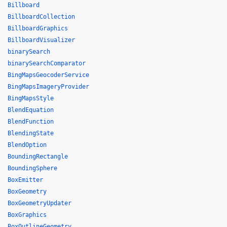
Billboard
BillboardCollection
BillboardGraphics
BillboardVisualizer
binarySearch
binarySearchComparator
BingMapsGeocoderService
BingMapsImageryProvider
BingMapsStyle
BlendEquation
BlendFunction
BlendingState
BlendOption
BoundingRectangle
BoundingSphere
BoxEmitter
BoxGeometry
BoxGeometryUpdater
BoxGraphics
BoxOutlineGeometry