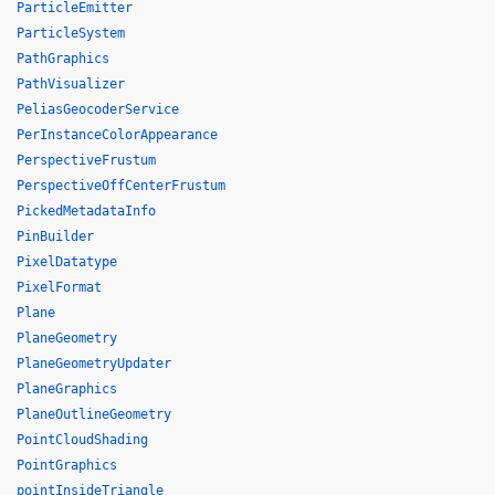
ParticleEmitter
ParticleSystem
PathGraphics
PathVisualizer
PeliasGeocoderService
PerInstanceColorAppearance
PerspectiveFrustum
PerspectiveOffCenterFrustum
PickedMetadataInfo
PinBuilder
PixelDatatype
PixelFormat
Plane
PlaneGeometry
PlaneGeometryUpdater
PlaneGraphics
PlaneOutlineGeometry
PointCloudShading
PointGraphics
pointInsideTriangle