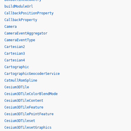
buildModuleUrl
CallbackPositionProperty
CallbackProperty
Camera
CameraEventAggregator
CameraEventType
Cartesian2
Cartesian3
Cartesian4
Cartographic
CartographicGeocoderService
CatmullRomSpline
Cesium3DTile
Cesium3DTileColorBlendMode
Cesium3DTileContent
Cesium3DTileFeature
Cesium3DTilePointFeature
Cesium3DTileset
Cesium3DTilesetGraphics