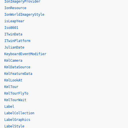
IonImageryProvider
IonResource
IonWorldImageryStyle
isLeapYear
Iso8601
ITwinData
ITwinPlatform
JulianDate
KeyboardEventModifier
KmlCamera
KmlDataSource
KmlFeatureData
KmlLookAt
KmlTour
KmlTourFlyTo
KmlTourWait
Label
LabelCollection
LabelGraphics
LabelStyle