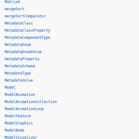
Matrix4
mergeSort
mergeSortComparator
MetadataClass
MetadataClassProperty
MetadataComponentType
MetadataEnum
MetadataEnumValue
metadataProperty
MetadataSchema
MetadataType
MetadataValue
Model
ModelAnimation
ModelAnimationCollection
ModelAnimationLoop
ModelFeature
ModelGraphics
ModelNode
ModelVisualizer