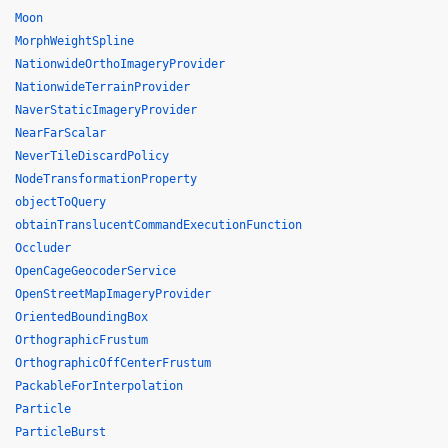
Moon
MorphWeightSpline
NationwideOrthoImageryProvider
NationwideTerrainProvider
NaverStaticImageryProvider
NearFarScalar
NeverTileDiscardPolicy
NodeTransformationProperty
objectToQuery
obtainTranslucentCommandExecutionFunction
Occluder
OpenCageGeocoderService
OpenStreetMapImageryProvider
OrientedBoundingBox
OrthographicFrustum
OrthographicOffCenterFrustum
PackableForInterpolation
Particle
ParticleBurst