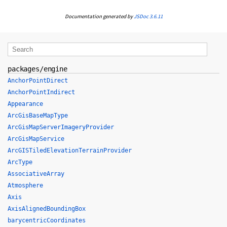
Documentation generated by
JSDoc 3.6.11
packages/engine
AnchorPointDirect
AnchorPointIndirect
Appearance
ArcGisBaseMapType
ArcGisMapServerImageryProvider
ArcGisMapService
ArcGISTiledElevationTerrainProvider
ArcType
AssociativeArray
Atmosphere
Axis
AxisAlignedBoundingBox
barycentricCoordinates