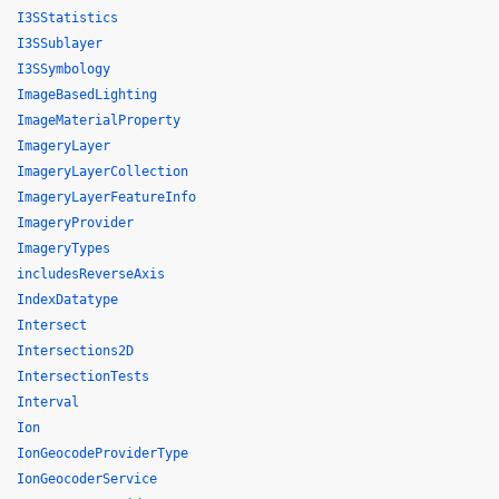
I3SStatistics
I3SSublayer
I3SSymbology
ImageBasedLighting
ImageMaterialProperty
ImageryLayer
ImageryLayerCollection
ImageryLayerFeatureInfo
ImageryProvider
ImageryTypes
includesReverseAxis
IndexDatatype
Intersect
Intersections2D
IntersectionTests
Interval
Ion
IonGeocodeProviderType
IonGeocoderService