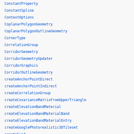
ConstantProperty
ConstantSpline
ContextOptions
CoplanarPolygonGeometry
CoplanarPolygonOutlineGeometry
CornerType
CorrelationGroup
CorridorGeometry
CorridorGeometryUpdater
CorridorGraphics
CorridorOutlineGeometry
createAnchorPointDirect
createAnchorPointIndirect
createCorrelationGroup
createCovarianceMatrixFromUpperTriangle
createElevationBandMaterial
createElevationBandMaterialBand
createElevationBandMaterialEntry
createGooglePhotorealistic3DTileset