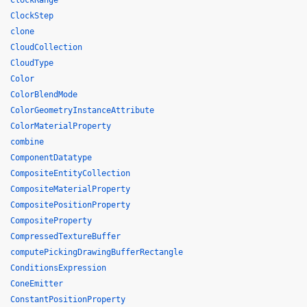
ClockRange
ClockStep
clone
CloudCollection
CloudType
Color
ColorBlendMode
ColorGeometryInstanceAttribute
ColorMaterialProperty
combine
ComponentDatatype
CompositeEntityCollection
CompositeMaterialProperty
CompositePositionProperty
CompositeProperty
CompressedTextureBuffer
computePickingDrawingBufferRectangle
ConditionsExpression
ConeEmitter
ConstantPositionProperty