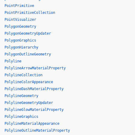
PointPrimitive
PointPrimitiveCollection
PointVisualizer
PolygonGeometry
PolygonGeometryUpdater
PolygonGraphics
PolygonHierarchy
PolygonOutlineGeometry
Polyline
PolylineArrowMaterialProperty
PolylineCollection
PolylineColorAppearance
PolylineDashMaterialProperty
PolylineGeometry
PolylineGeometryUpdater
PolylineGlowMaterialProperty
PolylineGraphics
PolylineMaterialAppearance
PolylineOutlineMaterialProperty