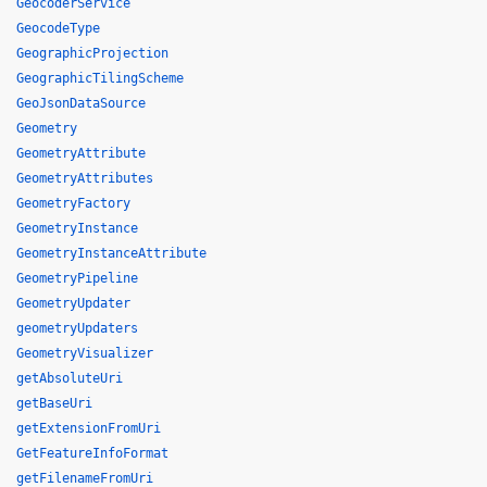
GeocoderService
GeocodeType
GeographicProjection
GeographicTilingScheme
GeoJsonDataSource
Geometry
GeometryAttribute
GeometryAttributes
GeometryFactory
GeometryInstance
GeometryInstanceAttribute
GeometryPipeline
GeometryUpdater
geometryUpdaters
GeometryVisualizer
getAbsoluteUri
getBaseUri
getExtensionFromUri
GetFeatureInfoFormat
getFilenameFromUri