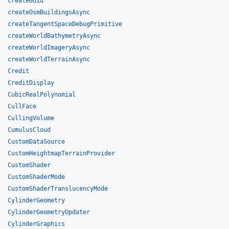
createGuid
createOsmBuildingsAsync
createTangentSpaceDebugPrimitive
createWorldBathymetryAsync
createWorldImageryAsync
createWorldTerrainAsync
Credit
CreditDisplay
CubicRealPolynomial
CullFace
CullingVolume
CumulusCloud
CustomDataSource
CustomHeightmapTerrainProvider
CustomShader
CustomShaderMode
CustomShaderTranslucencyMode
CylinderGeometry
CylinderGeometryUpdater
CylinderGraphics