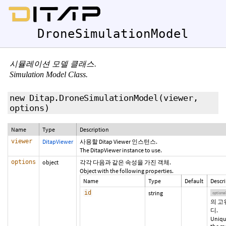
DroneSimulationModel
시뮬레이션 모델 클래스.
Simulation Model Class.
new Ditap.DroneSimulationModel
(viewer,
options)
Name
Type
Description
viewer
DitapViewer
사용할 Ditap Viewer 인스턴스.
The DitapViewer instance to use.
options
object
각각 다음과 같은 속성을 가진 객체.
Object with the following properties.
Name
Type
Default
Descr
id
string
optional
의 고
디.
Uniqu