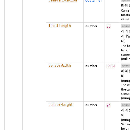
cameraRotation
Quaternion
optional
라의 
Came
rotat
value.
focalLength
number
35
optional
라의 
리. 
터)
The fo
length
camer
(milli
sensorWidth
number
35.9
optional
라의 
비.
(mm/p
The w
the c
sensor
(mm/p
sensorHeight
number
24
optional
라의 
이.
(mm/p
Senso
height