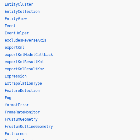
EntityCluster
EntityCollection
EntityView
Event
EventHelper
excludesReverseAxis
exportKml
exportKmlModelCallback
exportKmlResultKml
exportKmlResultKmz
Expression
ExtrapolationType
FeatureDetection
Fog
formatError
FrameRateMonitor
FrustumGeometry
FrustumOutlineGeometry
Fullscreen