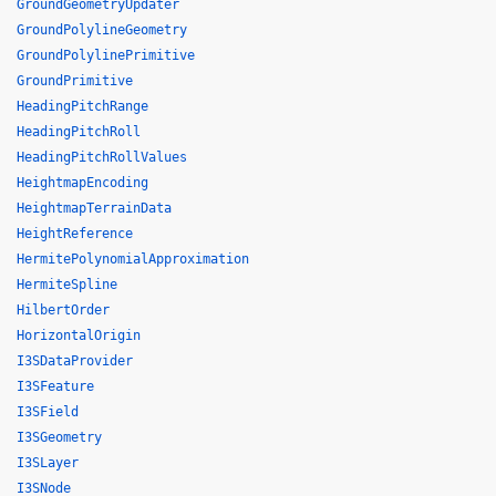
GroundGeometryUpdater
GroundPolylineGeometry
GroundPolylinePrimitive
GroundPrimitive
HeadingPitchRange
HeadingPitchRoll
HeadingPitchRollValues
HeightmapEncoding
HeightmapTerrainData
HeightReference
HermitePolynomialApproximation
HermiteSpline
HilbertOrder
HorizontalOrigin
I3SDataProvider
I3SFeature
I3SField
I3SGeometry
I3SLayer
I3SNode