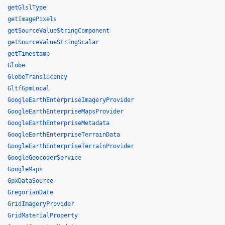
getGlslType
getImagePixels
getSourceValueStringComponent
getSourceValueStringScalar
getTimestamp
Globe
GlobeTranslucency
GltfGpmLocal
GoogleEarthEnterpriseImageryProvider
GoogleEarthEnterpriseMapsProvider
GoogleEarthEnterpriseMetadata
GoogleEarthEnterpriseTerrainData
GoogleEarthEnterpriseTerrainProvider
GoogleGeocoderService
GoogleMaps
GpxDataSource
GregorianDate
GridImageryProvider
GridMaterialProperty