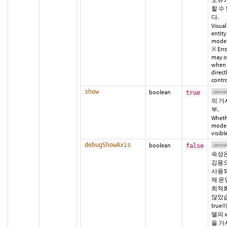
할 수
다.
Visual
entity
model
※ Err
may o
when 
direct
contro
show
boolean
true
optional
의 가
부.
Wheth
model
visibl
debugShowAxis
boolean
false
optional
속성은
깅용
사용되
제 운
최적
않았
true
델의 x,
을 가