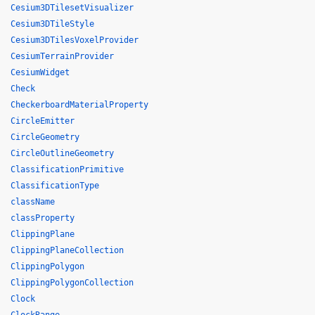
Cesium3DTilesetVisualizer
Cesium3DTileStyle
Cesium3DTilesVoxelProvider
CesiumTerrainProvider
CesiumWidget
Check
CheckerboardMaterialProperty
CircleEmitter
CircleGeometry
CircleOutlineGeometry
ClassificationPrimitive
ClassificationType
className
classProperty
ClippingPlane
ClippingPlaneCollection
ClippingPolygon
ClippingPolygonCollection
Clock