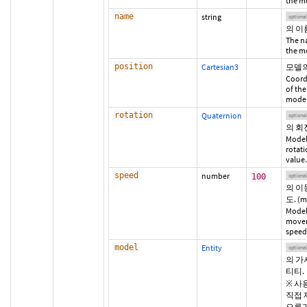
the m
name
string
optional
의 이
The n
the m
position
Cartesian3
모델의
Coord
of the
model
rotation
Quaternion
optional
의 회
Model
rotat
value.
speed
number
100
optional
의 이
도. (m
Model
move
speed
model
Entity
optional
의 가
티티.
※ 사
직접 
오류가