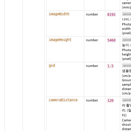
camer
(mm/p
imageWidth
number
8192
optional
너비. 
Phot
width
(pixel
imageHeight
number
5460
optional
높이. 
Phot
height
(pixel
gsd
number
1.5
optional
샘플링
(cm/pi
Grou
sampl
distan
(cm/pi
cameraDistance
number
120
optional
라 촬
리. 
터)
Came
shoot
distan