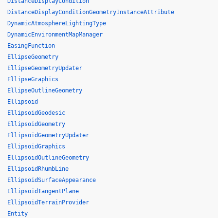
DistanceDisplayCondition
DistanceDisplayConditionGeometryInstanceAttribute
DynamicAtmosphereLightingType
DynamicEnvironmentMapManager
EasingFunction
EllipseGeometry
EllipseGeometryUpdater
EllipseGraphics
EllipseOutlineGeometry
Ellipsoid
EllipsoidGeodesic
EllipsoidGeometry
EllipsoidGeometryUpdater
EllipsoidGraphics
EllipsoidOutlineGeometry
EllipsoidRhumbLine
EllipsoidSurfaceAppearance
EllipsoidTangentPlane
EllipsoidTerrainProvider
Entity