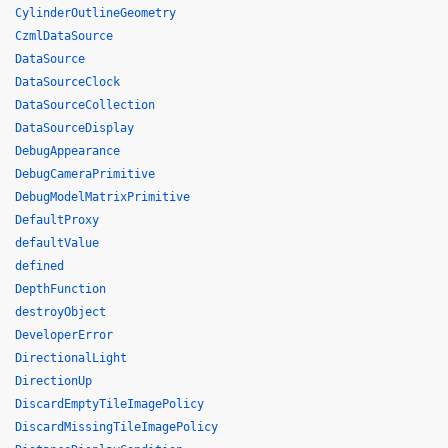
CylinderOutlineGeometry
CzmlDataSource
DataSource
DataSourceClock
DataSourceCollection
DataSourceDisplay
DebugAppearance
DebugCameraPrimitive
DebugModelMatrixPrimitive
DefaultProxy
defaultValue
defined
DepthFunction
destroyObject
DeveloperError
DirectionalLight
DirectionUp
DiscardEmptyTileImagePolicy
DiscardMissingTileImagePolicy