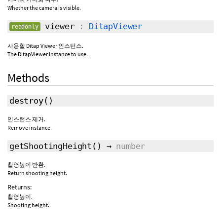
Whether the camera is visible.
viewer
:
DitapViewer
readonly
사용할 Ditap Viewer 인스턴스.
The DitapViewer instance to use.
Methods
destroy
()
인스턴스 제거.
Remove instance.
getShootingHeight
()
→
number
촬영높이 반환.
Return shooting height.
Returns:
촬영높이.
Shooting height.