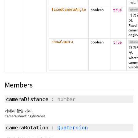
(milli
fixedCameraAngle
boolean
true
optional
라 앵
정.
Fixed
camer
angle.
showCamera
boolean
true
optional
라 가
부.
Wheth
camer
visibl
Members
cameraDistance
: number
카메라 촬영 거리.
Camera shooting distance.
cameraRotation
:
Quaternion