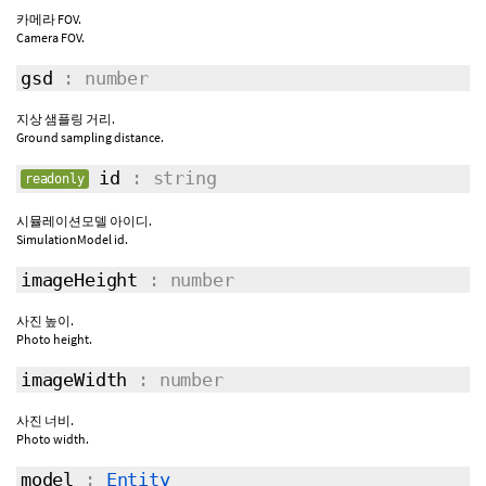
카메라 FOV.
Camera FOV.
gsd
: number
지상 샘플링 거리.
Ground sampling distance.
id
: string
readonly
시뮬레이션모델 아이디.
SimulationModel id.
imageHeight
: number
사진 높이.
Photo height.
imageWidth
: number
사진 너비.
Photo width.
model
:
Entity