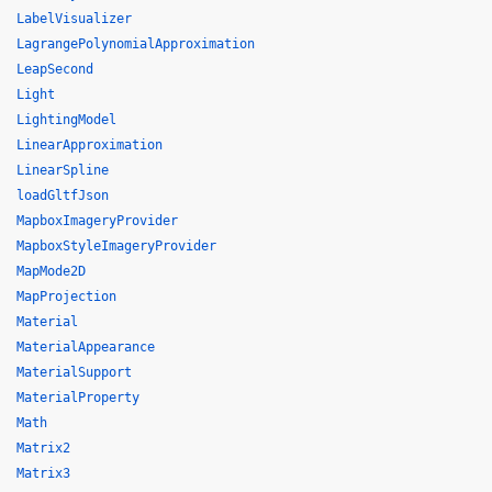
LabelVisualizer
LagrangePolynomialApproximation
LeapSecond
Light
LightingModel
LinearApproximation
LinearSpline
loadGltfJson
MapboxImageryProvider
MapboxStyleImageryProvider
MapMode2D
MapProjection
Material
MaterialAppearance
MaterialSupport
MaterialProperty
Math
Matrix2
Matrix3